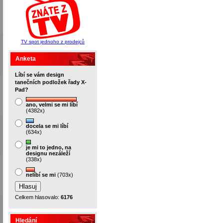
TV spot jednoho z prodejců
Anketa
Líbí se vám design
tanečních podložek řady X-
Pad?
ano, velmi se mi líbí
(4382x)
docela se mi líbí
(634x)
je mi to jedno, na
designu nezáleží
(338x)
nelíbí se mi
(703x)
Celkem hlasovalo:
6176
Hledání