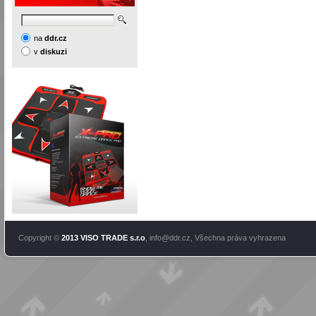
na
ddr.cz
v
diskuzi
Copyright ©
2013 VISO TRADE s.r.o
,
info@ddr.cz
, Všechna práva vyhrazena