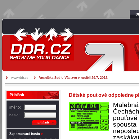
D
DDR.cz
www.ddr.cz
Vesnička Sedlo Vás zve v neděli 29.7. 2012.
Dětské pouťové odpoledne pl
Přihlásit
Malebn
jméno:
Čechách
heslo:
pouťové
přihlásit
spousta 
neposl
Zapomenuté heslo
»
zaskáka