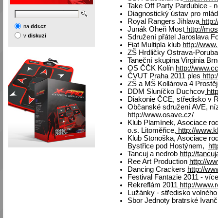
Take Off Party Pardubice - n
Diagnostický ústav pro ml
Royal Rangers Jihlava
http:
na
ddr.cz
Junák Oheň Most
http://mos
v
diskuzi
Sdružení přátel Jaroslava Fog
Fiat Multipla klub
http://www.
ZŠ Hrdličky Ostrava-Poruba
Taneční skupina Virginia Br
OS ČČK Kolín
http://www.cc
ČVUT Praha 2011 ples
http:
ZŠ a MŠ Kollárova 4 Prostě
DDM Sluníčko Duchcov
htt
Diakonie ČCE, středisko v
Občanské sdružení AVE, n
http://www.osave.cz/
Klub Plamínek, Asociace rod
o.s. Litoměřice,
http://www.k
Klub Stonoška, Asociace rod
Bystřice pod Hostýnem,
ht
Tancuj a nedrob
http://tancu
Ree Art Production
http://ww
Dancing Crackers
http://ww
Festival Fantazie 2011 - víc
Rekreflám 2011
http://www.r
Lužánky - středisko volnéh
Sbor Jednoty bratrské Iva