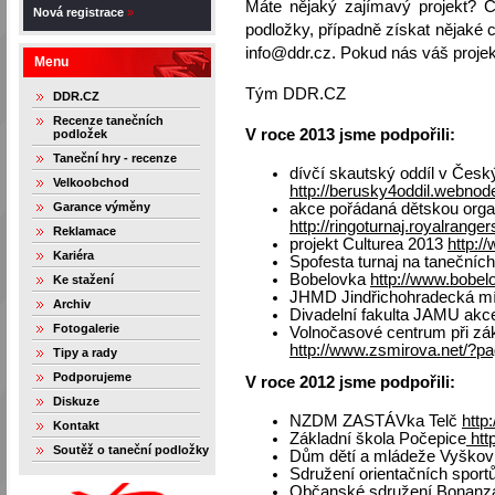
Máte nějaký zajímavý projekt? Ch
Nová registrace
»
podložky, případně získat nějaké 
info@ddr.cz. Pokud nás váš projek
Menu
Tým DDR.CZ
DDR.CZ
Recenze tanečních
V roce 2013 jsme podpořili:
podložek
Taneční hry - recenze
dívčí skautský oddíl v Česk
Velkoobchod
http://berusky4oddil.webnod
Garance výměny
akce pořádaná dětskou organ
http://ringoturnaj.royalranger
Reklamace
projekt Culturea 2013
http:/
Kariéra
Spofesta turnaj na tanečníc
Bobelovka
http://www.bobel
Ke stažení
JHMD Jindřichohradecká mís
Archiv
Divadelní fakulta JAMU 
Fotogalerie
Volnočasové centrum při zá
http://www.zsmirova.net/?p
Tipy a rady
Podporujeme
V roce 2012 jsme podpořili:
Diskuze
NZDM ZASTÁVka Telč
http
Kontakt
Základní škola Počepice
htt
Soutěž o taneční podložky
Dům dětí a mládeže Vyško
Sdružení orientačních sport
Občanské sdružení Bonanza