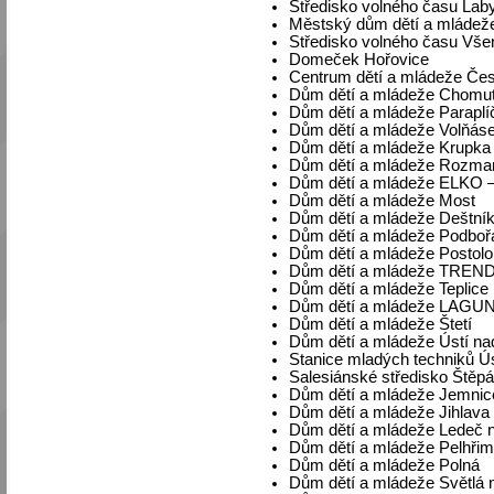
Středisko volného času Laby
Městský dům dětí a mládež
Středisko volného času Vše
Domeček Hořovice
Centrum dětí a mládeže Če
Dům dětí a mládeže Chomu
Dům dětí a mládeže Paraplí
Dům dětí a mládeže Volňáse
Dům dětí a mládeže Krupka
Dům dětí a mládeže Rozmar
Dům dětí a mládeže ELKO –
Dům dětí a mládeže Most
Dům dětí a mládeže Deštní
Dům dětí a mládeže Podboř
Dům dětí a mládeže Postolo
Dům dětí a mládeže TREND
Dům dětí a mládeže Teplice
Dům dětí a mládeže LAGUN
Dům dětí a mládeže Štetí
Dům dětí a mládeže Ústí n
Stanice mladých techniků Ú
Salesiánské středisko Štěpá
Dům dětí a mládeže Jemnic
Dům dětí a mládeže Jihlava
Dům dětí a mládeže Ledeč 
Dům dětí a mládeže Pelhři
Dům dětí a mládeže Polná
Dům dětí a mládeže Světlá