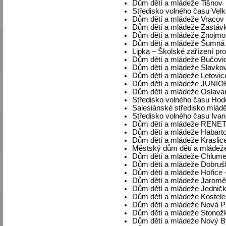
Dům dětí a mládeže Tišnov
Středisko volného času Velk
Dům dětí a mládeže Vracov
Dům dětí a mládeže Zastáv
Dům dětí a mládeže Znojmo
Dům dětí a mládeže Šumná
Lipka – Školské zařízení pr
Dům dětí a mládeže Bučovi
Dům dětí a mládeže Slavkov
Dům dětí a mládeže Letovic
Dům dětí a mládeže JUNIO
Dům dětí a mládeže Oslava
Středisko volného času Hod
Salesiánské středisko mlád
Středisko volného času Ivan
Dům dětí a mládeže RENETA
Dům dětí a mládeže Habart
Dům dětí a mládeže Kraslic
Městský dům dětí a mládež
Dům dětí a mládeže Chlumec
Dům dětí a mládeže Dobruš
Dům dětí a mládeže Hořice -
Dům dětí a mládeže Jaroměř
Dům dětí a mládeže Jednič
Dům dětí a mládeže Kostelec
Dům dětí a mládeže Nová 
Dům dětí a mládeže Stonož
Dům dětí a mládeže Nový 