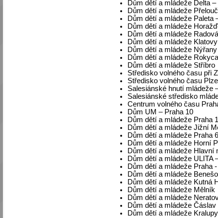
Dům dětí a mládeže Delta –
Dům dětí a mládeže Přelouč
Dům dětí a mládeže Paleta 
Dům dětí a mládeže Horažď
Dům dětí a mládeže Radová
Dům dětí a mládeže Klatovy
Dům dětí a mládeže Nýřany
Dům dětí a mládeže Rokyc
Dům dětí a mládeže Stříbro
Středisko volného času při 
Středisko volného času Plz
Salesiánské hnutí mládeže 
Salesiánské středisko mlád
Centrum volného času Praha
Dům UM – Praha 10
Dům dětí a mládeže Praha 
Dům dětí a mládeže Jižní M
Dům dětí a mládeže Praha 
Dům dětí a mládeže Horní P
Dům dětí a mládeže Hlavní
Dům dětí a mládeže ULITA –
Dům dětí a mládeže Praha -
Dům dětí a mládeže Beneš
Dům dětí a mládeže Kutná 
Dům dětí a mládeže Mělník
Dům dětí a mládeže Neratov
Dům dětí a mládeže Čáslav
Dům dětí a mládeže Kralupy