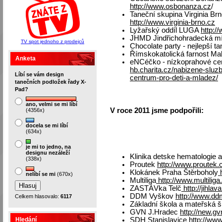
http://www.osbonanza.cz
/
Taneční skupina Virginia B
http://www.virginia-brno.cz
Lyžařský oddíl LUGA
http:/
JHMD Jindřichohradecká míst
TV spot jednoho z prodejců
Chocolate party - nejlepší t
Římskokatolická farnost Ma
Anketa
eNCéčko - nízkoprahové cen
hb.charita.cz/nabizene-sluz
Líbí se vám design
centrum-pro-deti-a-mladez/
tanečních podložek řady X-
Pad?
ano, velmi se mi líbí
V roce 2011 jsme podpořili:
(4356x)
docela se mi líbí
(634x)
je mi to jedno, na
designu nezáleží
Klinika detske hematologie 
(338x)
Proutek
http://www.proutek.
Klokánek Praha Štěrboholy
h
nelíbí se mi
(670x)
Multiliga
http://www.multiliga
ZASTÁVka Telč
http://jihla
DDM Vyškov
http://www.dd
Celkem hlasovalo:
6117
Základní škola a mateřská 
GVN J.Hradec
http://new.gv
Hledání
SDH Stanislavice
http://www