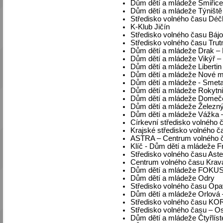
Dům dětí a mládeže Smiřice
Dům dětí a mládeže Týniště 
Středisko volného času Dé
K-Klub Jičín
Středisko volného času Báj
Středisko volného času Trut
Dům dětí a mládeže Drak –
Dům dětí a mládeže Vikýř –
Dům dětí a mládeže Libertin
Dům dětí a mládeže Nové 
Dům dětí a mládeže - Smet
Dům dětí a mládeže Rokytni
Dům dětí a mládeže Domeče
Dům dětí a mládeže Železn
Dům dětí a mládeže Vážka
Církevní středisko volného
Krajské středisko volného
ASTRA – Centrum volného č
Klíč - Dům dětí a mládeže 
Středisko volného času Aste
Centrum volného času Krav
Dům dětí a mládeže FOKUS 
Dům dětí a mládeže Odry
Středisko volného času Op
Dům dětí a mládeže Orlová 
Středisko volného času KO
Středisko volného času – O
Dům dětí a mládeže Čtyřlís