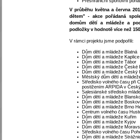
Přeshraniční sportovní pohá
V průběhu května a června 201
dětem" - akce pořádaná spole
domům dětí a mládeže a pod
podložky v hodnotě více než 150
V rámci projektu jsme podpořili:
Dům dětí a mládeže Blatná
Dům dětí a mládeže Kaplice
Dům dětí a mládeže Tábor
Dům dětí a mládeže České 
Dům dětí a mládeže Český 
Městský dům dětí a mládeže
Středisko volného času při C
postižením ARPIDA v Český
Salesiánské středisko mlá
Dům dětí a mládeže Blansk
Dům dětí a mládeže Boskov
Dům dětí a mládeže Brno He
Centrum volného času Hust
Dům dětí a mládeže Kuřim
Dům dětí a mládeže Kyjov
Dům dětí a mládeže Morav
Středisko volného času Poho
Dům dětí a mládeže Strážni