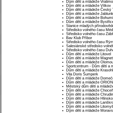
Dům dětí a mládeže Vratim
Dům dětí a mládeže Vítkov
Dům dětí a mládeže Český 
Dům dětí a mládeže Jablun
Dům dětí a mládeže Bohum
Dům dětí a mládeže Bystřic
Stanice mladých přírodověd
Středisko volného času Méď
Středisko volného času Záb
Bav Klub Příbor
Středisko volného času Rý
Salesiánské středisko voln
Středisko volného času Duh
Dům dětí a mládeže Litovel
Dům dětí a mládeže Magnet
Dům dětí a mládeže Olomo
Sportcentrum - Dům dětí a 
Dům dětí a mládeže Krasohl
Vila Doris Šumperk
Dům dětí a mládeže Domeče
Dům dětí a mládeže ORION
Městský dům dětí a mládeže
Dům dětí a mládeže Choce
Dům dětí a mládeže Chrudi
Dům dětí a mládeže Hlinsk
Dům dětí a mládeže Lanškr
Dům dětí a mládeže Litomyš
Dům dětí a mládeže Moravs