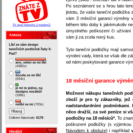
Po seznámení se s hrou tato ten
jistotu, že vaše taneční podložka
vám 3 měsíční garanci výměny v
během této doby k jakémukoliv ne
TV spot jednoho z prodejců
úmyslného poškození či užívání
Anketa
vám ji za zcela nový kus.
Líbí se vám design
tanečních podložek řady X-
Tyto taneční podložky mají samoz
Pad?
výrobní vady, která se však dle z
od námi poskytované garance vým
ano, velmi se mi líbí
(4382x)
docela se mi líbí
(634x)
18 měsíční garance výměn
je mi to jedno, na
designu nezáleží
Možnost nákupu tanečních pod
(338x)
zboží je pro ty zákazníky, jež
nelíbí se mi
(703x)
nadstandardními podmínkami. 
něco dražší, za své peníze si 
Celkem hlasovalo:
6176
podložky na 18 měsíců*.
To zname
poškození podložky (s výjimkou
Návodem k obsluze
) i například
v
Hledání