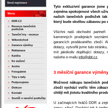
Nová registrace
»
Tyto exkluzivní garance jsme p
zejména spokojenost všech uživ
Menu
našich tanečních podložek tak 
DDR.CZ
který bude skvělou zábavou po 
Recenze tanečních
podložek
Všichni naši obchodní partneř
Taneční hry - recenze
kamenných prodejnách seznámi
Velkoobchod
garancích prodávaného zboží. A
Garance výměny
dotazy, vytvořili jsme tuto stránk
Reklamace
mít jakékoliv doplňující dotazy,
Kariéra
našeho e-mailu
info@ddr.cz
.
Ke stažení
Archiv
3 měsíční garance výměny
Fotogalerie
Tipy a rady
Možnost nákupu tanečních pod
Podporujeme
zboží vychází vstříc těm zákazn
Diskuze
chtějí mít jistotu kvalitního prod
Kontakt
Soutěž o taneční podložky
U začínajících hráčů DDR a zejm
zprvu „silou“. Dochází tak k nad