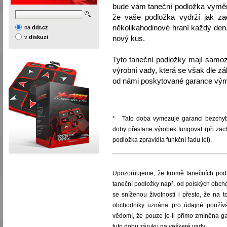
bude vám taneční podložka vyměněn
že vaše podložka vydrží jak zač
několikahodinové hraní každý den.
na
ddr.cz
v
diskuzi
nový kus.
Tyto taneční podložky mají samoz
výrobní vady, která se však dle z
od námi poskytované garance vým
* Tato doba vymezuje garanci bezchybn
doby přestane výrobek fungovat (při za
podložka zpravidla funkční řadu let).
Upozorňujeme, že kromě tanečních podl
taneční podložky např. od polských obcho
se sníženou životností i přesto, že na
obchodníky uznána pro údajné použív
vědomí, že pouze je-li přímo zmíněna ga
tuto dobu záruku na veškeré vady.