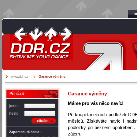
D
DDR.cz
www.ddr.cz
Garance výměny
Garance výměny
Přihlásit
Máme pro vás něco navíc!
jméno:
heslo:
Při koupi tanečních podložek DD
měsíců. Získáváte navíc i nads
přihlásit
podložky při běžném opotřebení. S
Zapomenuté heslo
»
zájem.