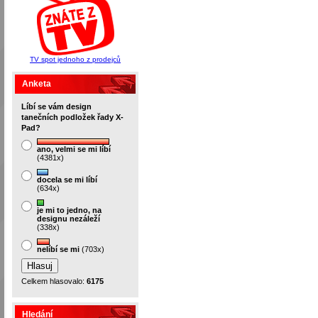
TV spot jednoho z prodejců
Anketa
Líbí se vám design
tanečních podložek řady X-
Pad?
ano, velmi se mi líbí
(4381x)
docela se mi líbí
(634x)
je mi to jedno, na
designu nezáleží
(338x)
nelíbí se mi
(703x)
Celkem hlasovalo:
6175
Hledání