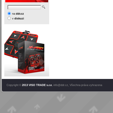
na
ddr.cz
v
diskuzi
Copyright ©
2013 VISO TRADE s.r.o
,
info@ddr.cz
, Všechna práva vyhrazena