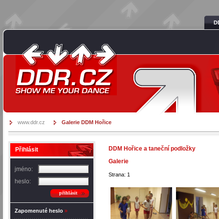
D
DDR.cz
www.ddr.cz
Galerie DDM Hořice
DDM Hořice a taneční podložky
Přihlásit
Galerie
jméno:
Strana: 1
heslo:
přihlásit
Zapomenuté heslo
»