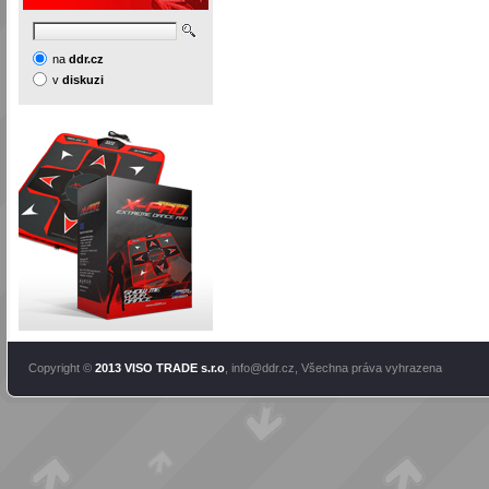
na
ddr.cz
v
diskuzi
Copyright ©
2013 VISO TRADE s.r.o
,
info@ddr.cz
, Všechna práva vyhrazena