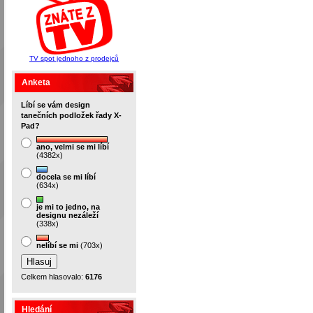
TV spot jednoho z prodejců
Anketa
Líbí se vám design
tanečních podložek řady X-
Pad?
ano, velmi se mi líbí
(4382x)
docela se mi líbí
(634x)
je mi to jedno, na
designu nezáleží
(338x)
nelíbí se mi
(703x)
Celkem hlasovalo:
6176
Hledání