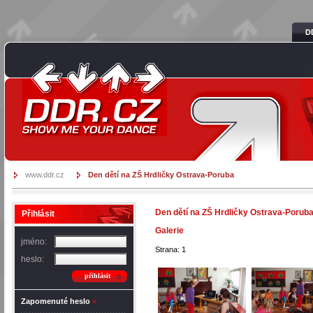
D
DDR.cz
www.ddr.cz
Den dětí na ZŠ Hrdličky Ostrava-Poruba
Den dětí na ZŠ Hrdličky Ostrava-Porub
Přihlásit
Galerie
jméno:
Strana: 1
heslo:
přihlásit
Zapomenuté heslo
»