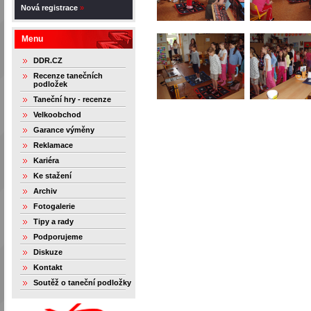
Nová registrace
»
Menu
DDR.CZ
Recenze tanečních
podložek
Taneční hry - recenze
Velkoobchod
Garance výměny
Reklamace
Kariéra
Ke stažení
Archiv
Fotogalerie
Tipy a rady
Podporujeme
Diskuze
Kontakt
Soutěž o taneční podložky